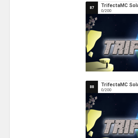
TrifectaMC Sola
87
0/200
TrifectaMC Sola
88
0/200