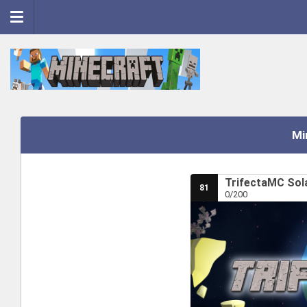
Mi
TrifectaMC Sola
81
0/200