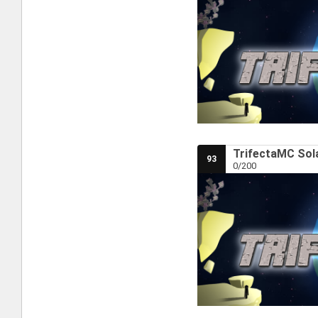
TrifectaMC Sola
93
0/200