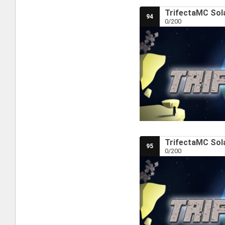
TrifectaMC Sola
94
0/200
TrifectaMC Sola
95
0/200