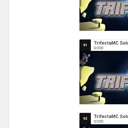
TrifectaMC Sola
91
0/200
TrifectaMC Sola
92
0/200