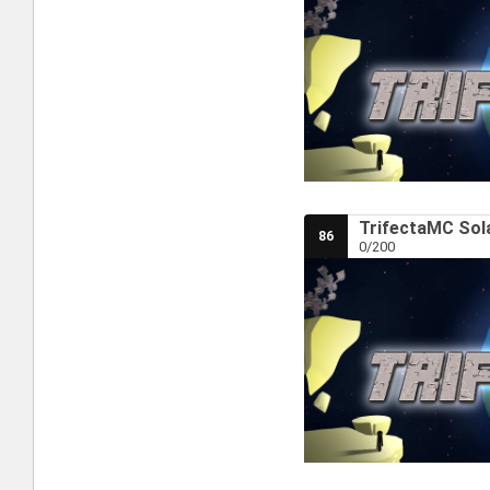
TrifectaMC Sola
86
0/200