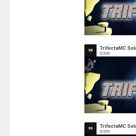
TrifectaMC Sola
98
0/200
TrifectaMC Sola
99
0/200