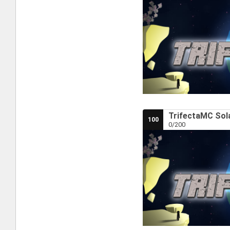
TrifectaMC Sola
100
0/200