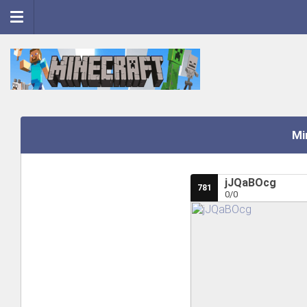
Mi
jJQaBOcg
781
0/0